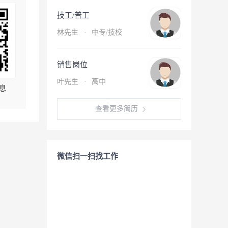
技工/普工
林先生
·
中专/技校
销售岗位
叶先生
·
高中
息
查看更多简历
微信扫一扫找工作