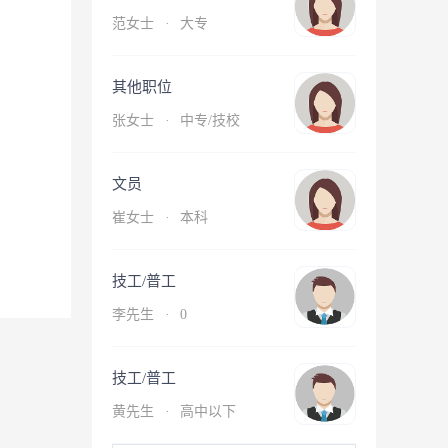
范女士
·
大专
其他职位
张女士
·
中专/技校
文员
崔女士
·
本科
技工/普工
李先生
·
0
技工/普工
黄先生
·
高中以下