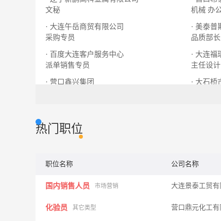
文秘
机械
办
· 大连午岳商贸有限公司
· 美泰
采购专员
品质部长
· 百度大连客户服务中心
· 大连
派单销售专员
主任设计
· 营口鑫兴集团
· 大石
补胎工
板边切割工
小货车司
热门职位
职位名称
公司名称
国内销售人员
大连景泰工贸有
市场营销
化验员
营口鼎元化工有
其它类型