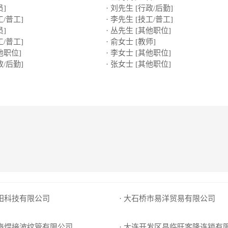
员]
· 刘先生 [行政/后勤]
工/普工]
· 李先生 [技工/普工]
员]
· 丛先生 [其他职位]
工/普工]
· 俞女士 [教师]
他职位]
· 李女士 [其他职位]
政/后勤]
· 张女士 [其他职位]
沃田科技有限公司
· 大石桥市易洋贸易有限公司
希泰焊接波纹管有限公司
· 大连开发区昌临旺客隆连锁有