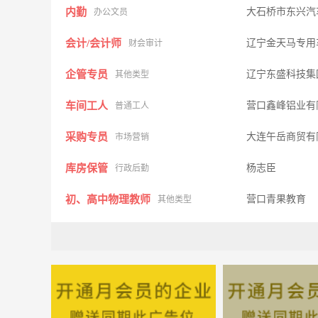
内勤
大石桥市东兴汽
办公文员
会计/会计师
辽宁金天马专用
财会审计
企管专员
辽宁东盛科技集
其他类型
车间工人
营口鑫峰铝业有
普通工人
采购专员
大连午岳商贸有
市场营销
库房保管
杨志臣
行政后勤
初、高中物理教师
营口青果教育
其他类型
发运副部长
辽宁晟运实业发
其他类型
人力资源专员
营口菱镁化工集
行政人事
采购总监
大连开发区昌临
市场营销