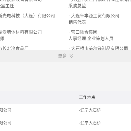
公室主任
采购总监
普斯光电科技（大连）有限公司
· 大连阜丰源工贸有限公司
销售代表
福瑞沃墙体材料有限公司
· 营口陆合集团
师
人事经理
企业策划人员
桥市长宏冷食品厂
· 大石桥市美尔镁制品有限公司
机
生产∕营运
生产储备干部
普通工人
更多
工作地点
限公司
-辽宁大石桥
限公司
-辽宁大石桥