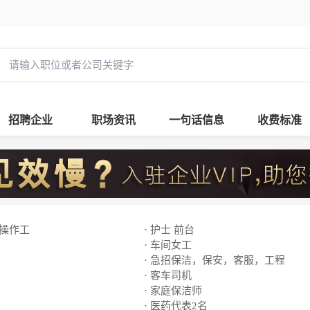
招聘企业
职场资讯
一句话信息
收费标准
线操作工
· 护士 前台
· 车间女工
· 急招保洁，保安，客服，工程
· 客车司机
· 家庭保洁师
· 医药代表2名