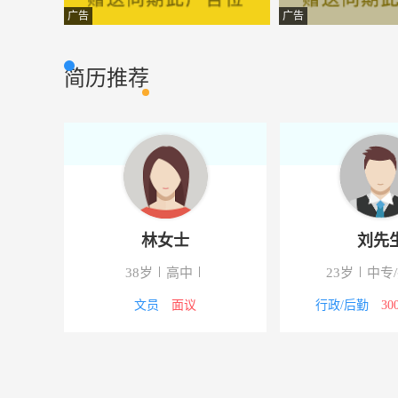
销售总监
大连新聚仁房地
市场营销
广告
广告
品质部长
美泰普斯光电科
其它类型
简历推荐
日语业务员
辽宁东盛科技集
其他类型
小货车司机
大石桥市长宏冷
其它类型
生产∕营运
大石桥市长宏冷
其它类型
派单销售专员
百度大连客户服
市场营销
林女士
刘先
生产储备干部
大石桥市美尔镁
其他类型
以上
38岁
高中
23岁
中专
销售人员
营口鼎元化工有
其它类型
文员
面议
行政/后勤
30